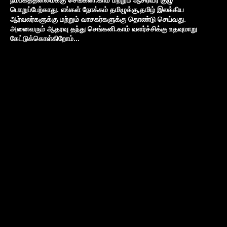
பொறுப்பேற்காது. எங்கள் நோக்கம் தமிழுக்கு,தமிழ் இலக்கிய
ஆர்வலர்களுக்கு மற்றும் வாசகர்களுக்கு தொண்டு செய்வது.
அனைவரும் ஆதரவு தந்து செங்கனி.காம் வளர்ச்சிக்கு உதவுமாறு
கேட்டுக்கொள்கிறோம்...