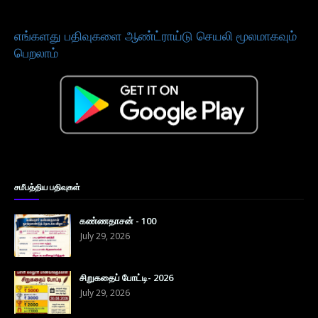
எங்களது பதிவுகளை ஆண்ட்ராய்டு செயலி மூலமாகவும்
பெறலாம்
சமீபத்திய பதிவுகள்
கண்ணதாசன் - 100
July 29, 2026
சிறுகதைப் போட்டி- 2026
July 29, 2026