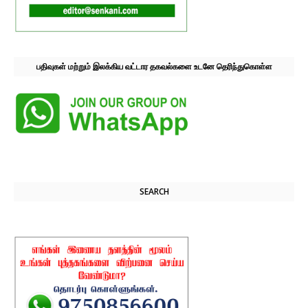
பதிவுகள் மற்றும் இலக்கிய வட்டார தகவல்களை உடனே தெரிந்துகொள்ள
SEARCH