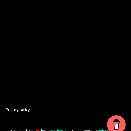
Privacy policy
Designed with
by
Way2Themes
| Developed by
Senkani Digital