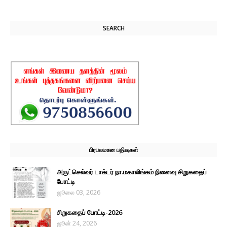
SEARCH
பிரபலமான பதிவுகள்
அருட்செல்வர் டாக்டர் நா.மகாலிங்கம் நினைவு சிறுகதைப்
போட்டி
ஜூலை 03, 2026
சிறுகதைப் போட்டி-2026
ஜூன் 24, 2026