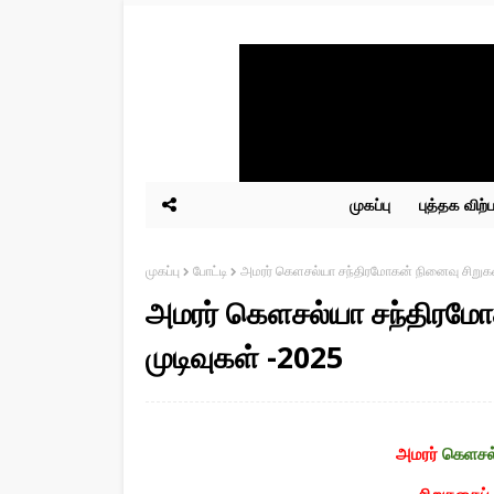
முகப்பு
புத்தக விற
முகப்பு
போட்டி
அமரர் கெளசல்யா சந்திரமோகன் நினைவு சிறுகதை
அமரர் கெளசல்யா சந்திரமோ
முடிவுகள் -2025
அமரர்
கெளசல