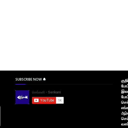
SUBSCRIBE NOW 🔔
குற
போட
இலக
போட
செங
எங்
ஆர்
செய
வளர