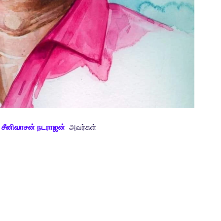
்
சீனிவாசன் நடராஜன்
அவர்கள்