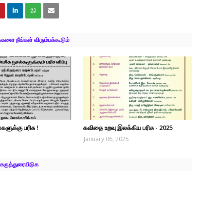
ளை நீங்கள் விரும்பக்கூடும்
களுக்கு பரிசு !
கவிதை உறவு இலக்கிய பரிசு - 2025
January 06, 2025
கருத்துரையிடுக