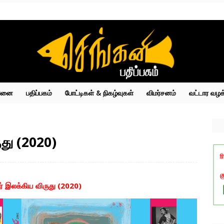
்பனை
பதிப்பகம்
போட்டிகள் & நிகழ்வுகள்
விமர்சனம்
வட்டார வழக
ுது (2020)
ழர் இலக்கிய விருது (2020)