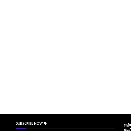
SUBSCRIBE NOW 🔔
குற
போட