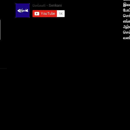
இலக
போட
செங
எங்
ஆர்
செய
வளர