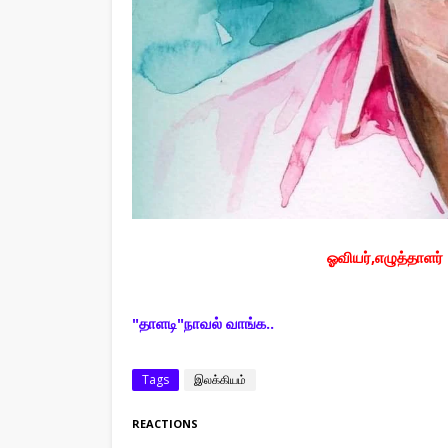
ஓவியர்,எழுத்தாளர
"தாளடி"நாவல் வாங்க..
Tags
இலக்கியம்
REACTIONS