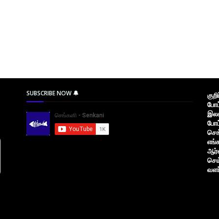
SUBSCRIBE NOW 🔔
குற
போட
இலக
போட
செங
எங்
ஆர்
செய
வளர