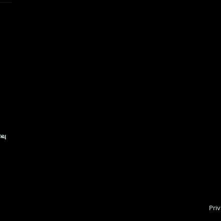
ைவு
Priv