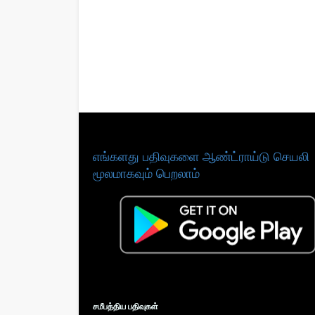
எங்களது பதிவுகளை ஆண்ட்ராய்டு செயலி
மூலமாகவும் பெறலாம்
சமீபத்திய பதிவுகள்