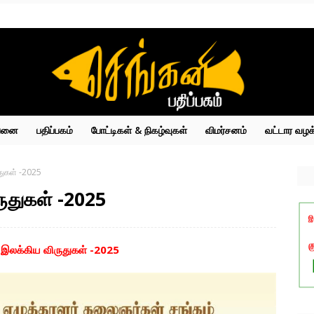
்பனை
பதிப்பகம்
போட்டிகள் & நிகழ்வுகள்
விமர்சனம்
வட்டார வழக
ுகள் -2025
துகள் -2025
இலக்கிய விருதுகள் -2025