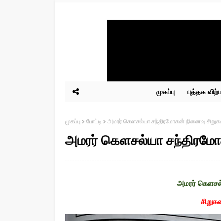
முகப்பு
புத்தக விற
முகப்பு
போட்டி
அமரர் கெளசல்யா சந்திரமோகன் நினைவு சிறுகத
அமரர் கெளசல்யா சந்திரமோ
அமரர் கெளசல
சிறுக