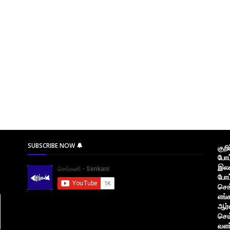
SUBSCRIBE NOW 🔔
குற
போட
இலக
போட
செங
எங்
ஆர்
செய
வளர