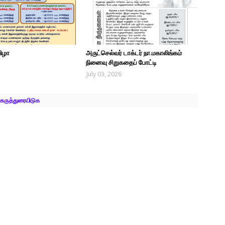
விழா
அருட்செல்வர் டாக்டர் நா.மகாலிங்கம்
நினைவு சிறுகதைப் போட்டி
July 03, 2026
கருத்துரையிடுக