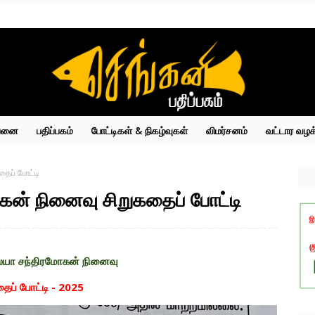
்பனை
பதிப்பகம்
போட்டிகள் & நிகழ்வுகள்
விமர்சனம்
வட்டார வழக
ைப் போட்டி
கன் நினைவு சிறுகதைப் போட்டி
்யா சந்திரமோகன் நினைவு
தைப் போட்டி - 2025