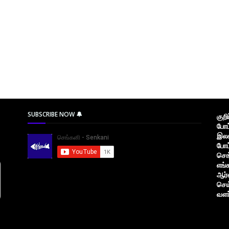
SUBSCRIBE NOW 🔔
குற
போட
இலக
போட
செங
எங்
ஆர்
செய
வளர