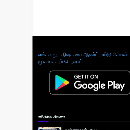
எங்களது பதிவுகளை ஆண்ட்ராய்டு செயலி
மூலமாகவும் பெறலாம்
சமீபத்திய பதிவுகள்