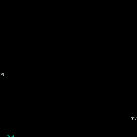
ைவு
Priv
ani Digital