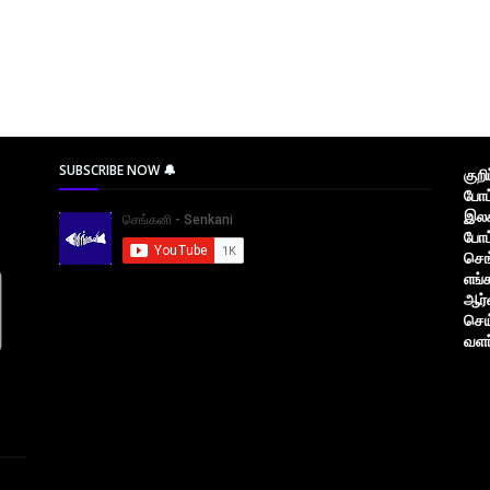
SUBSCRIBE NOW 🔔
குற
போட
இலக
போட
செங
எங்
ஆர்
செய
வளர