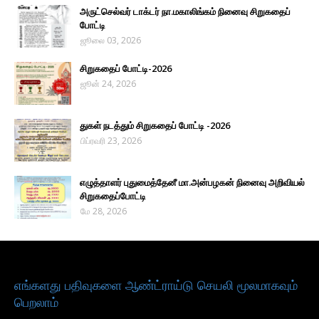
அருட்செல்வர் டாக்டர் நா.மகாலிங்கம் நினைவு சிறுகதைப்
போட்டி
ஜூலை 03, 2026
சிறுகதைப் போட்டி-2026
ஜூன் 24, 2026
துகள் நடத்தும் சிறுகதைப் போட்டி -2026
பிப்ரவரி 23, 2026
எழுத்தாளர் புதுமைத்தேனீ மா.அன்பழகன் நினைவு அறிவியல்
சிறுகதைப்போட்டி
மே 28, 2026
எங்களது பதிவுகளை ஆண்ட்ராய்டு செயலி மூலமாகவும்
பெறலாம்