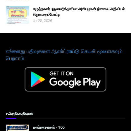
எழுத்தாளர் புதுமைத்தேனீ மா.அன்பழகன் நினைவு அறிவியல்
சிறுகதைப்போட்டி
மே 28, 2026
எங்களது பதிவுகளை ஆண்ட்ராய்டு செயலி மூலமாகவும்
பெறலாம்
சமீபத்திய பதிவுகள்
கண்ணதாசன் - 100