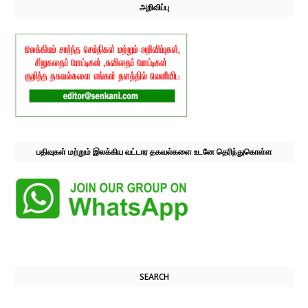
அறிவிப்பு
பதிவுகள் மற்றும் இலக்கிய வட்டார தகவல்களை உடனே தெரிந்துகொள்ள
SEARCH