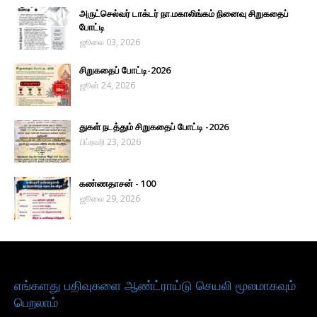
அருட்செல்வர் டாக்டர் நா.மகாலிங்கம் நினைவு சிறுகதைப்
போட்டி
ஜூலை 03, 2026
சிறுகதைப் போட்டி-2026
ஜூன் 24, 2026
துகள் நடத்தும் சிறுகதைப் போட்டி -2026
பிப்ரவரி 23, 2026
கண்ணதாசன் - 100
ஜூலை 29, 2026
எங்களது பதிவுகளை ஆண்ட்ராய்டு செயலி மூலமாகவும்
பெறலாம்