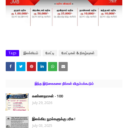
Tags
இலக்கியம்
போட்டி
போட்டிகள் & நிகழ்வுகள்
இந்த இடுகைகளை நீங்கள் விரும்பக்கூடும்
கண்ணதாசன் - 100
July 29, 2026
இலக்கிய நூல்களுக்கு பரிசு !
July 03, 2025