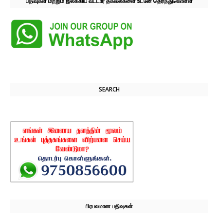
பதிவுகள் மற்றும் இலக்கிய வட்டார தகவல்களை உடனே தெரிந்துகொள்ள
SEARCH
பிரபலமான பதிவுகள்