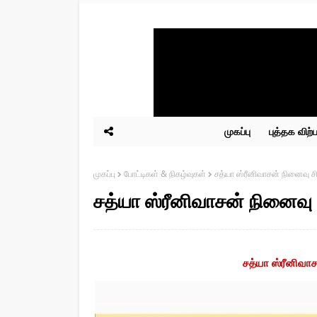
முகப்பு
புத்தக விற
முகப்பு
போட்டிகள் & நிகழ்வுகள்
சத்யா ஸ்ரீனிவாசன் நினைவு ச
சத்யா ஸ்ரீனிவாசன் நினைவு 
சத்யா ஸ்ரீனிவா