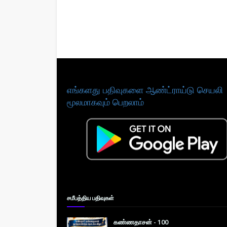
எங்களது பதிவுகளை ஆண்ட்ராய்டு செயலி
மூலமாகவும் பெறலாம்
சமீபத்திய பதிவுகள்
கண்ணதாசன் - 100