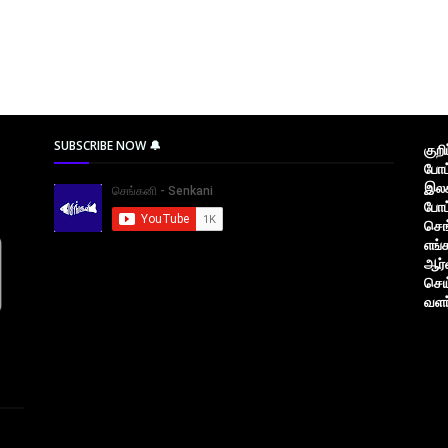
SUBSCRIBE NOW 🔔
குற
போட
இலக
போட
செங
எங்
ஆர்
செய
வளர