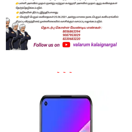
~ ~ ~