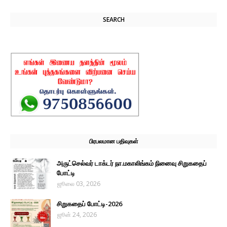
SEARCH
பிரபலமான பதிவுகள்
அருட்செல்வர் டாக்டர் நா.மகாலிங்கம் நினைவு சிறுகதைப்
போட்டி
ஜூலை 03, 2026
சிறுகதைப் போட்டி-2026
ஜூன் 24, 2026