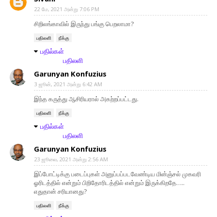
22 மே, 2021 அன்று 7:06 PM
சிறிலங்காவில் இருந்து பங்கு பெறலாமா?
பதிலளி
நீக்கு
பதில்கள்
பதிலளி
Garunyan Konfuzius
3 ஜூன், 2021 அன்று 6:42 AM
இந்த கருத்து ஆசிரியரால் அகற்றப்பட்டது.
பதிலளி
நீக்கு
பதில்கள்
பதிலளி
Garunyan Konfuzius
23 ஜூலை, 2021 அன்று 2:56 AM
இப்போட்டிக்கு படைப்புகள் அனுப்பப்படவேண்டிய மின்ஞ்சல் முகவரி
ஓரிடத்தில் என்றும் பிறிதோரிடத்தில் என்றும் இருக்கிறதே…..
எதுதான் சரியானது?
பதிலளி
நீக்கு