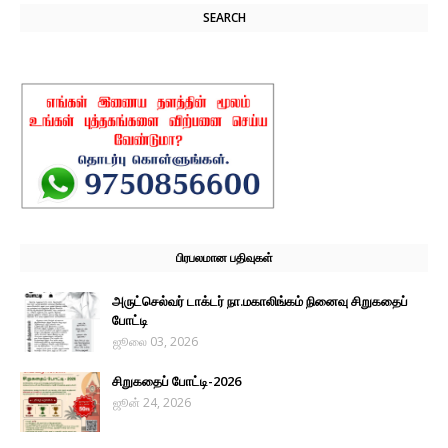
SEARCH
பிரபலமான பதிவுகள்
அருட்செல்வர் டாக்டர் நா.மகாலிங்கம் நினைவு சிறுகதைப்
போட்டி
ஜூலை 03, 2026
சிறுகதைப் போட்டி-2026
ஜூன் 24, 2026