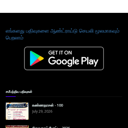
எங்களது பதிவுகளை ஆண்ட்ராய்டு செயலி மூலமாகவும்
பெறலாம்
சமீபத்திய பதிவுகள்
கண்ணதாசன் - 100
July 29, 2026
சிறுகதைப் போட்டி- 2026