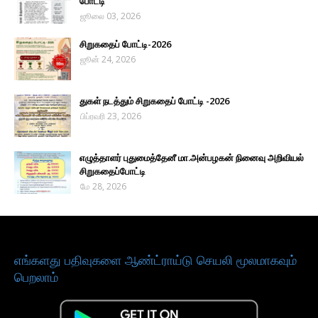
போட்டி
ஜூலை 03, 2026
சிறுகதைப் போட்டி-2026
ஜூன் 24, 2026
துகள் நடத்தும் சிறுகதைப் போட்டி -2026
பிப்ரவரி 23, 2026
எழுத்தாளர் புதுமைத்தேனீ மா.அன்பழகன் நினைவு அறிவியல்
சிறுகதைப்போட்டி
மே 28, 2026
எங்களது பதிவுகளை ஆண்ட்ராய்டு செயலி மூலமாகவும்
பெறலாம்