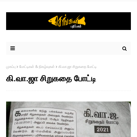
முகப்பு
போட்டிகள் & நிகழ்வுகள்
கி.வா.ஜா சிறுகதை போட்டி
கி.வா.ஜா சிறுகதை போட்டி