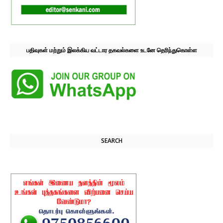
பதிவுகள் மற்றும் இலக்கிய வட்டார தகவல்களை உடனே தெரிந்துகொள்ள
SEARCH