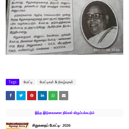
Tags
போட்டி
போட்டிகள் & நிகழ்வுகள்
இந்த இடுகைகளை நீங்கள் விரும்பக்கூடும்
சிறுகதைப் போட்டி- 2026