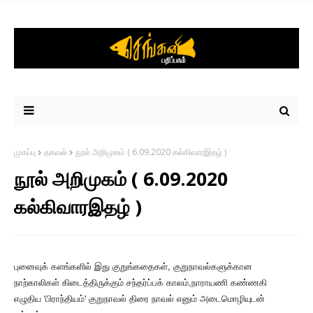
முகப்பு
தகவல்
நூல் அறிமுகம் ( 6.09.2020 கல்கிவாரஇதழ் )
நூல் அறிமுகம் ( 6.09.2020
கல்கிவாரஇதழ் )
,
புனைவுக் களங்களில் இது குறுங்கதைகள்
குறுநாவல்களுக்கான
,
நாற்காலிகள் கிடைத்திருக்கும் சந்தர்ப்பக் காலம்
நாராயணி கண்ணகி
'
'
எழுதிய
பிராந்தியம்
குறுநாவல் திரை நாவல் எனும் அடைமொழியுடன்