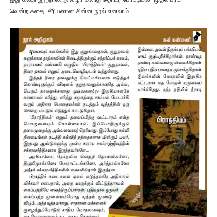
வென்ற கதை. சீரியஸான
சின்ன நூல் எனலாம்.