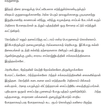
வந்துள்ளது.
இந்தத் திரை நாவலுக்கு மெட்டீரியலாக எடுத்துக்கொண்டிருக்கும்
விஷயம்
குறுநாவலுக்கானதே அல்ல பெரும் நாவலுக்கானது முடிவுகளற்று
,
இறுதியானதே காணாமல் எரிந்து
எரித்து சமூகத்தை சாம்பல் மேடாக்கி வரும்
அதிகார போதையர்கள் நடத்தும் யுத்தத்தின் ஒரு சோறை மட்டும் எடுத்துக்
காட்டுகிறார்.
'
'
பிராந்தியம்
எனும் தலைப்பிற்கு வட்டாரம் என்ற பொருளையும் கொள்ளலாம்.
இப்போதிருக்கும் தலைமுறைக்கு அவ்வளவாகத் தெரியாது. இப்போது கல்வி
,
நிலையங்கள் நடத்தி கல்வித் தந்தைகளாக மிளிரும் பலர்
இருபது
ஆண்டுகளுக்கு முன்பு சாராய சாம்ராஜ்ஜியத்தின் சக்கரவர்த்திகளாக
இருந்தவர்களே..
,
,
அரசியலோ
தேர்தலின் வெற்றி தோல்விகளோ
திருவிழாக்களோ
,
போராட்டங்களோ
அர்த்தால்களோ அந்தச் சக்கரவர்த்திகளின் கைகளில்தான்
இருந்தன. பிராந்திக் கடைகளை ஏலம் எடுத்தவரே அதிகாரம் மிக்கவர்
,
என்பதால்
அதை யாருக்கும் விட்டுத்தராமல் கைப்பற்றியே வைத்திருப்பார்கள்.
புதியதாக ஒருவர் கைப்பற்ற முனையும் போது யுத்தம் மூண்டுவிடும்.
அந்த
,
யுத்தமானது
சாதாரண மக்களைக் குழைத்துப்போடும் சாதிய
,
மோதலாகவும்
மத மோதலாகவும் கூட ரூபம் கொள்ளும்.வலிமை மிகுந்த