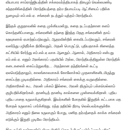
வியாபார சாம்ராஜ்ஜியத்தின் சக்கரவர்த்தியாகத் திகழும் வெல்லமண்டி
சுந்தரலிங்கத்தின் பிராந்தியத்தை தர்ம நியாயப்படி ஆட்சியைப் பறிக்க
நுழையும் எம்.எல்.ஏ. சங்கரன் நடத்தும் யுத்தம் பிராந்தியம்.
,
இந்தக் குறுநாவலில் கதை முக்கியமன்று
கதை நடப்பதற்கான களம்
,
கொந்தளிப்பானது
சங்கரனின் தந்தை இறந்த பிறகு சங்கரனின் தாய்
,
,
உறவுகளால் ஏமாற்றப்படுவதும்
ஆதரவின்றிக் கைவிடப்படுவதும்
சங்கரன்
,
,
வளர்ந்து பழிதீர்க்க நிமிர்வதும்
அதன் பொருட்டு
புதியதாகக் கிளைத்த
,
கட்சியில் சேர்ந்து எம்.எல்.ஏ.வாக ஆனதும்..ஆனால்
அதிகாரம் என்பது
,
எம்.எல்.ஏ. எனும் அலங்காரப் பதவியில் அல்ல
பிராந்தியத்திலுள்ள பிராந்திக்
கடைகளைக் கைப்பற்றுவதே... அதற்கான தந்திரங்கள் கூட்டி
,
ஏலமெடுத்தாலும்
காலங்காலமாகக் கோலோச்சும் முதலாளிகளிடமிருந்து
கைப்பற்ற முடிவதில்லை. அதிகாரம் சங்கரன் கைக்கு வருவதில்லை.
,
அதிகாரிகள் கூட அவன் பக்கம் இல்லை
அவன் திரும்பும் பக்கமெல்லாம்
குழிபறிக்கிறார்கள். தாண்டித் தாண்டி கால்களை முன்வைக்கிறான். புதிய
புதிய பாதை உருவாக்குகிறான். இவர்களின் மோதலில் இறுதிக் கட்டமாக மத
மோதல் உருவாகப் பார்க்கிறது. ரத்த நதியில் நீராடி வெல்பவர்களுக்கே
,
அதிகாரம் எனும் நிலை உருவாகும் போது
மனித
தர்மத்தைக் காக்க சங்கரன்
எடுக்கும் இறுதி முடிவே பிராந்தியம்.
இது கல்கி நூற்றாண்டு விழா மினித் தொடர் போட்டியில் “முதல் பரிசு”