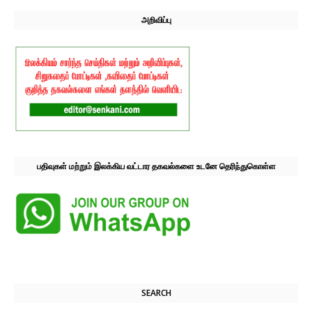
அறிவிப்பு
பதிவுகள் மற்றும் இலக்கிய வட்டார தகவல்களை உடனே தெரிந்துகொள்ள
SEARCH