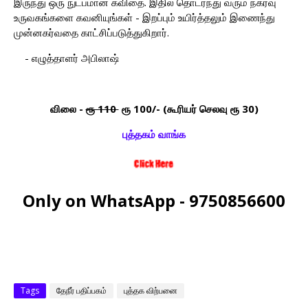
இருந்து ஒரு நுட்பமான கவிதை. இதில் தொடர்ந்து வரும் நகர்வு
உருவகங்களை கவனியுங்கள் - இறப்பும் உயிர்த்தலும் இணைந்து
முன்னகர்வதை காட்சிப்படுத்துகிறார்.
- எழுத்தாளர் அபிலாஷ்
விலை -
ரூ 110
ரூ 100/- (கூரியர் செலவு ரூ 30)
புத்தகம் வாங்க
Only on WhatsApp - 9750856600
Tags
தேநீர் பதிப்பகம்
புத்தக விற்பனை