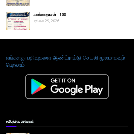
கண்ணதாசன் - 100
ஜூலை 29, 2026
எங்களது பதிவுகளை ஆண்ட்ராய்டு செயலி மூலமாகவும்
பெறலாம்
சமீபத்திய பதிவுகள்