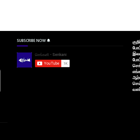
SUBSCRIBE NOW 🔔
குற
போட
இலக
போட
செங
எங்
ஆர்
செய
வளர