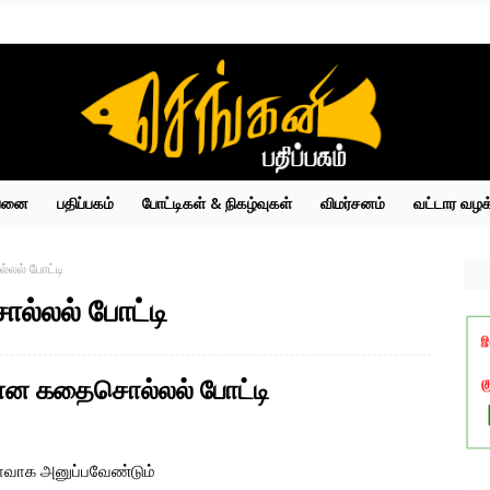
்பனை
பதிப்பகம்
போட்டிகள் & நிகழ்வுகள்
விமர்சனம்
வட்டார வழக
லல் போட்டி
்லல் போட்டி
ான கதைசொல்லல் போட்டி
யோவாக அனுப்பவேண்டும்