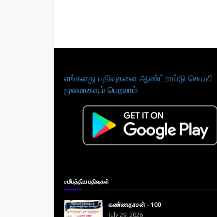
எங்களது பதிவுகளை ஆண்ட்ராய்டு செயலி
மூலமாகவும் பெறலாம்
சமீபத்திய பதிவுகள்
கண்ணதாசன் - 100
July 29, 2026