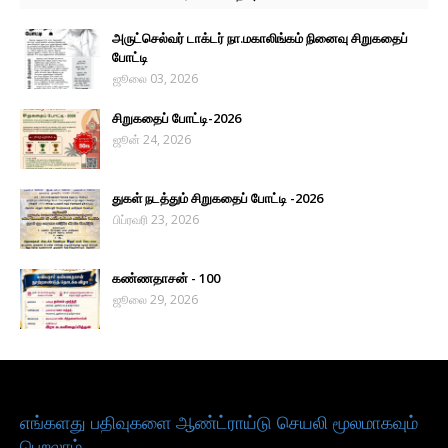
அருட்செல்வர் டாக்டர் நா.மகாலிங்கம் நினைவு சிறுகதைப்
போட்டி
ஜூலை 03, 2026
சிறுகதைப் போட்டி-2026
ஜூன் 24, 2026
துகள் நடத்தும் சிறுகதைப் போட்டி -2026
பிப்ரவரி 23, 2026
கண்ணதாசன் - 100
ஜூலை 29, 2026
எங்களது பதிவுகளை ஆண்ட்ராய்டு செயலி மூலமாகவும்
பெறலாம்