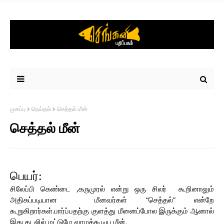
முகப்பு
நெய்தல்
செத்தல் மீன்
செத்தல் மீன்
பெயர்:
சிலேப்பி கெண்டை ,கருமுரல் என்று ஒரு சிலர் கூறினாலும்
அதிகப்படியான மீனவர்கள் “செத்தல்” என்றே
கூறுகிறார்கள்.பார்ப்பதற்கு குளத்து மீனைப்போல இருக்கும் ஆனால்
இது கடலில் மட்டுமே வாழக்கூடிய மீன்.